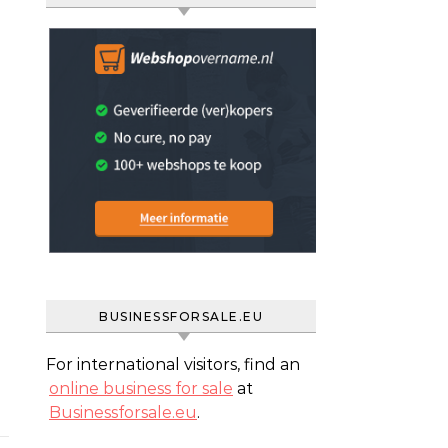
BUSINESSFORSALE.EU
For international visitors, find an
online business for sale
at
Businessforsale.eu
.