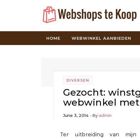
Skip to content
HOME
WEBWINKEL AANBIEDEN
DIVERSEN
Gezocht: wins
webwinkel met
June 3, 2014
- By
admin
Ter uitbreiding van mijn internet activiteiten zoek ik per direct