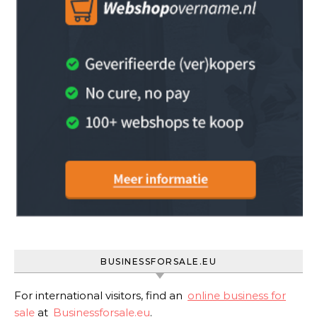
BUSINESSFORSALE.EU
For international visitors, find an
online business for
sale
at
Businessforsale.eu
.