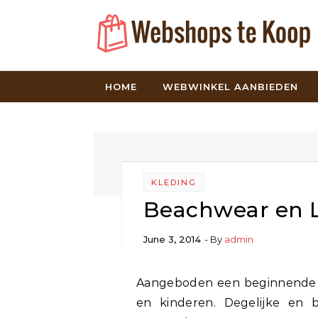
Skip to content
HOME
WEBWINKEL AANBIEDEN
KLEDING
Beachwear en L
June 3, 2014
- By
admin
Aangeboden een beginnende webwinkel Beachwear en Lingerie voor dames
en kinderen. Degelijke en