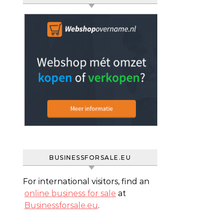
BUSINESSFORSALE.EU
For international visitors, find an
online business for sale
at
Businessforsale.eu
.